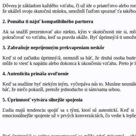
Dôvera je základom každého vzťahu, či už ide o priateľstvo alebo ro
že ukážeš svoju skutočnú stránku, umožníš ľuďom spoznať ťa takého/ú
2. Pomáha ti nájsť kompatibilného partnera
Ak sa snažíš prezentovať ako niekto, kým v skutočnosti nie si, môže
pokračovať vo vzťahu, keď sa pravda ukáže. Byť úprimný/á ti umožní 
3. Zabraňuje nepríjemným prekvapeniam neskôr
Keď si od začiatku úprimný/á, nemusíš sa báť, že druhá osoba bude 
môže to viesť k napätiu alebo dokonca k ukončeniu vzťahu. Preto je l
4. Autenticita prináša uvoľnenie
Keď sa snažíme byť niekým iným, vyčerpáva nás to. Musíme neustále d
báť, že niečo pokazíš, pretože jednoducho si sám/sama sebou.
5. Úprimnosť vytvára silnejšie spojenia
Ľudia majú tendenciu spojiť sa s tými, ktorí sú autentickí. Keď s
emocionálnejšie spojenie už v prvých konverzáciách, čo vedie k lepše