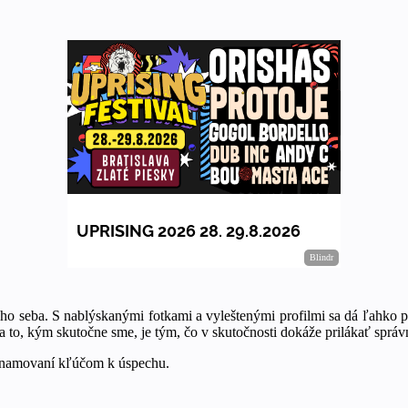
ho seba. S nablýskanými fotkami a vyleštenými profilmi sa dá ľahko pr
da to, kým skutočne sme, je tým, čo v skutočnosti dokáže prilákať správ
oznamovaní kľúčom k úspechu.