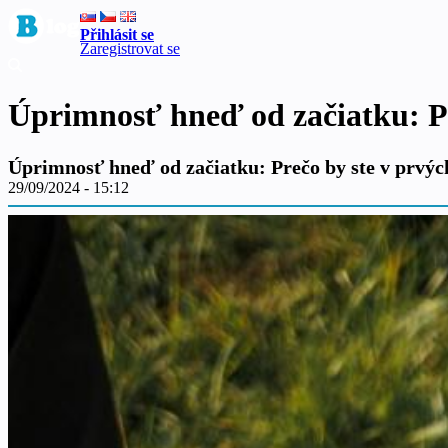
Přihlásit se
Zaregistrovat se
Úprimnosť hneď od začiatku: P
Úprimnosť hneď od začiatku: Prečo by ste v prvý
29/09/2024 - 15:12