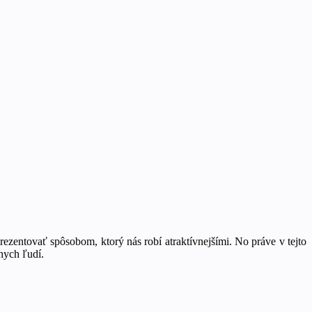
ezentovať spôsobom, ktorý nás robí atraktívnejšími. No práve v tejto
nych ľudí.