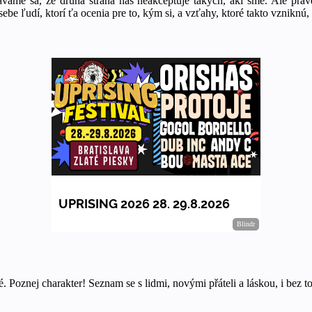
me sa, že druhá strana nás neakceptuje takých, akí sme. Ale pravda
ebe ľudí, ktorí ťa ocenia pre to, kým si, a vzťahy, ktoré takto vznikn
. Poznej charakter! Seznam se s lidmi, novými přáteli a láskou, i bez to