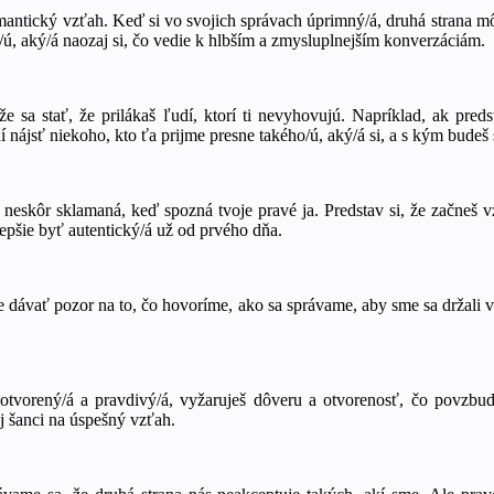
mantický vzťah. Keď si vo svojich správach úprimný/á, druhá strana mô
, aký/á naozaj si, čo vedie k hlbším a zmysluplnejším konverzáciám.
 sa stať, že prilákaš ľudí, ktorí ti nevyhovujú. Napríklad, ak preds
nájsť niekoho, kto ťa prijme presne takého/ú, aký/á si, a s kým budeš
neskôr sklamaná, keď spozná tvoje pravé ja. Predstav si, že začneš 
epšie byť autentický/á už od prvého dňa.
ávať pozor na to, čo hovoríme, ako sa správame, aby sme sa držali vy
i otvorený/á a pravdivý/á, vyžaruješ dôveru a otvorenosť, čo povzbud
j šanci na úspešný vzťah.