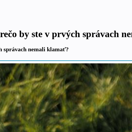
rečo by ste v prvých správach n
ch správach nemali klamať?