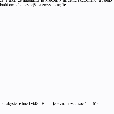
 je taká, že autenticita je kľúčom k nájdeniu skutočného, trvalého
ú, budú omnoho pevnejšie a zmysluplnejšie.
ho, abyste se hned viděli. Blindr je seznamovací sociální síť s