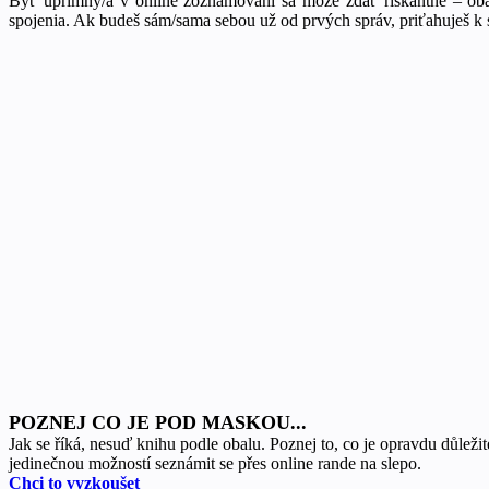
Byť úprimný/á v online zoznamovaní sa môže zdať riskantné – obáva
spojenia. Ak budeš sám/sama sebou už od prvých správ, priťahuješ k s
POZNEJ CO JE POD MASKOU...
Jak se říká, nesuď knihu podle obalu. Poznej to, co je opravdu důležité
jedinečnou možností seznámit se přes online rande na slepo.
Chci to vyzkoušet