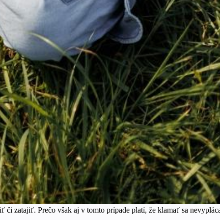
či zatajiť. Prečo však aj v tomto prípade platí, že klamať sa nevyplác