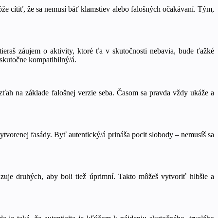
že cítiť, že sa nemusí báť klamstiev alebo falošných očakávaní. Tým,
tieraš záujem o aktivity, ktoré ťa v skutočnosti nebavia, bude ťažké
 skutočne kompatibilný/á.
vzťah na základe falošnej verzie seba. Časom sa pravda vždy ukáže a
tvorenej fasády. Byť autentický/á prináša pocit slobody – nemusíš sa
zuje druhých, aby boli tiež úprimní. Takto môžeš vytvoriť hlbšie a