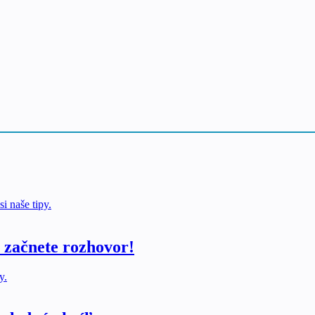
i naše tipy.
u začnete rozhovor!
y.