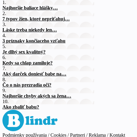
1.
Najhoršie baliace hlášky…
2.
7 typov žien, ktoré nepriťahuj…
3.
Láske treba niekedy len…
4.
3 príznaky končiaceho vzťahu
5.
Je dlhý sex kvalitný?
6.
Kedy sa chlap zamiluje?
7.
Aký darček doniesť babe na…
8.
Čo o nás prezradia oči?
9.
Najhoršie chyby akých sa žena…
10.
Ako zbaliť babu?
Podmienky používania
/
Cookies
/
Partneri
/
Reklama
/
Kontakt