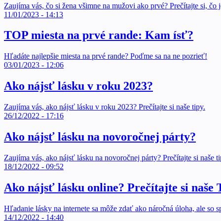
Zaujíma vás, čo si žena všimne na mužovi ako prvé? Prečítajte si, čo j
11/01/2023 - 14:13
TOP miesta na prvé rande: Kam ísť?
Hľadáte najlepšie miesta na prvé rande? Poďme sa na ne pozrieť!
03/01/2023 - 12:06
Ako nájsť lásku v roku 2023?
Zaujíma vás, ako nájsť lásku v roku 2023? Prečítajte si naše tipy.
26/12/2022 - 17:16
Ako nájsť lásku na novoročnej párty?
Zaujíma vás, ako nájsť lásku na novoročnej párty? Prečítajte si naše t
18/12/2022 - 09:52
Ako nájsť lásku online? Prečítajte si naše
Hľadanie lásky na internete sa môže zdať ako náročná úloha, ale s
14/12/2022 - 14:40