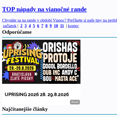
TOP nápady na vianočné rande
Chystáte sa na rande v období Vianoc? Prečítajte si naše tipy na perfek
začiatok
|
2
3
4
5
6
7
8
9
10
11
|
koniec
Odporúčame
Najčítanejšie články