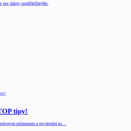
e pre dámy najdôležitejšie.
ipy!
 TOP tipy!
o správnym prístupom a myslením to…