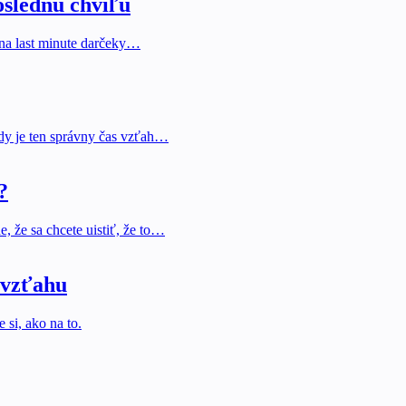
oslednú chvíľu
y na last minute darčeky…
kedy je ten správny čas vzťah…
?
, že sa chcete uistiť, že to…
 vzťahu
 si, ako na to.