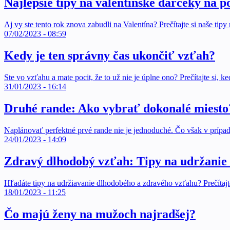
Najlepšie tipy na valentínske darčeky na p
Aj vy ste tento rok znova zabudli na Valentína? Prečítajte si naše tip
07/02/2023 - 08:59
Kedy je ten správny čas ukončiť vzťah?
Ste vo vzťahu a mate pocit, že to už nie je úplne ono? Prečítajte si, 
31/01/2023 - 16:14
Druhé rande: Ako vybrať dokonalé miesto
Naplánovať perfektné prvé rande nie je jednoduché. Čo však v prípade
24/01/2023 - 14:09
Zdravý dlhodobý vzťah: Tipy na udržanie
Hľadáte tipy na udržiavanie dlhodobého a zdravého vzťahu? Prečítajte
18/01/2023 - 11:25
Čo majú ženy na mužoch najradšej?