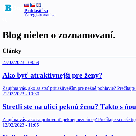
Prihlásiť sa
Zaregistrovať sa
Blog nielen o zoznamovaní.
Články
27/02/2023 - 08:59
Ako byť atraktívnejší pre ženy?
Zaujíma vás, ako sa stať príťažlivejším pre nežné pohlavie? Prečítajte s
21/02/2023 - 10:30
Stretli ste na ulici peknú ženu? Takto s ňo
Zaujíma vás, ako sa prihovoriť peknej neznámej? Prečítajte si naše tip
12/02/2023 - 11:05