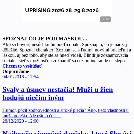
SPOZNAJ ČO JE POD MASKOU...
Ako sa hovorí, nesúď knihu podľa obalu. Spoznaj to, čo je naozaj
dôležité. Spoznaj charakter! Zoznám sa s ľudmi, novými priateľmi a
láskou, aj bez toho, aby ste sa hneď videli. Blindr je zoznamovacia
sociálna sieť s možnosťou zoznámiť sa cez online rande na slepo.
Chcem to vyskúšať
Odporúčame
04/01/2018 - 17:54
Svaly a úsmev nestačia! Muži u žien
bodujú niečím iným
Humor, pocit zodpovednosti a široké plecia? Áno, tieto vlastnosti u
muža potešia. Ale ešte o čosi…
28/12/2020 - 12:00
Najhoršie vianočné darčeky, ktoré Slováci