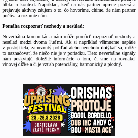
hĺbku a kontext. Napríklad, keď na nás partner uprene pozerá a
prejavuje aktívny záujem o to, čo hovoríme, cítime, že nám partner
počúva a rozumie nám.
Pomáha rozpoznať nezhody a nesúlad:
Neverbálna komunikácia nám môže pomôcť rozpoznať nezhody a
nesúlad medzi dvoma ľuďmi. Ak si napríklad všimneme napätie
v postoji tela, zamrznutý pohľad alebo neochotu dotýkať sa, môže
to naznačovať, že niečo nie je v poriadku. Tieto neverbálne signály
nám poskytujú dôležité informácie o tom, či sme na rovnakej
vlnovej dĺžke a či je vzťah potenciálny, harmonický a plodný.