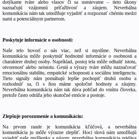
dotýkame tváre alebo vlasov či sa usmievame – tieto úkony
naznačujú vzájomnú príťažlivosť a záujem. Neverbálna
komunikácia nám tak umožňuje vyjadriť a rozpoznať chémiu medzi
nami a potenciálnym partnerom.
Poskytuje informácie o osobnosti:
Naše telo hovorí o nás viac, než si myslíme. Neverbálna
komunikácia môže poskytnúť hodnotné informácie o osobnosti a
charaktere druhej osoby. Napríklad, postoj tela môže odhaliť istotu,
otvorenosť alebo neistotu. Gestá a výrazy tváre môžu naznačovať
emocionálnu stabilitu, empatické schopnosti a sociálnu inteligenciu.
Tieto signály nám pomáhajú lepšie pochopiť druhú osobu a
rozhodnúť sa, či s ňou máme spoločné hodnoty a záujmy.
Neverbálna komunikácia nám tak dáva pohľad do vnútra človeka,
pretože často odráža jeho skutočné emócie a postoje.
Zlepšuje porozumenie a komunikáciu:
Na prvom rande je komunikácia kľúčová, a neverbálna
komunikácia ju môže výrazne zlepšiť. Hoci slová nám umožňujú
vyjadriť naše myšlienky a názory, neverbálna komunikácia pridáva