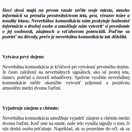
Hoci slová majú na prvom rande určite svoje miesto, mnoho
informácií sa prenáša prostredníctvom tela, gest, výrazov tváre a
tonality hlasu. Neverbálna komunikácia nám poskytuje hodnotné
informácie o druhej osobe a umožňuje nám vytvoriť si povedomie
o jej osobnosti, záujmoch a vzťahovom potenciáli. Poďme sa
pozrieť na dôvody, prečo je neverbálna komunikácia tak dôležitá.
Vytvára prvý dojem:
Neverbálna komunikácia je kľúčová pri vytváraní prvotného dojmu.
Je často založený na neverbálnych signáloch, ako sú postoj tela,
úsmev, pohľad a úroveň sebadôvery. Správne využitie neverbálnej
komunikácie môže okamžite vytvoriť príjemnú a pozitívnu
atmosféru medzi dvoma ľuďmi.
Vyjadruje záujem a chémiu:
Neverbálna komunikácia umožňuje vyjadriť záujem a chémiu medzi
dvoma ľuďmi. Keď sme na rande, naše telo vynáša signály o tom, či
nás druhá osoba priťahuje. Napríklad, ak sa pozeráme do očí, ak sa