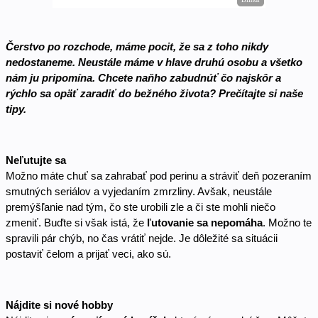
Čerstvo po rozchode, máme pocit, že sa z toho nikdy 
nedostaneme. Neustále máme v hlave druhú osobu a všetko 
nám ju pripomína. Chcete naňho zabudnúť čo najskôr a 
rýchlo sa opäť zaradiť do bežného života? Prečítajte si naše 
tipy. 
Neľutujte sa 
Možno máte chuť sa zahrabať pod perinu a stráviť deň pozeraním 
smutných seriálov a vyjedaním zmrzliny. Avšak, neustále 
premýšľanie nad tým, čo ste urobili zle a či ste mohli niečo 
zmeniť. Buďte si však istá, že 
ľutovanie sa nepomáha
. Možno te 
spravili pár chýb, no čas vrátiť nejde. Je dôležité sa situácii 
postaviť čelom a prijať veci, ako sú. 
Nájdite si nové hobby