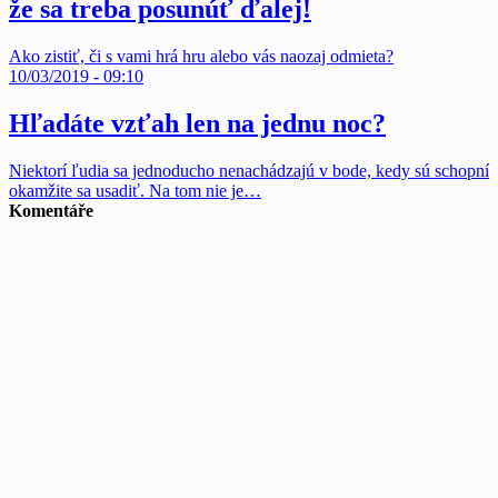
že sa treba posunúť ďalej!
Ako zistiť, či s vami hrá hru alebo vás naozaj odmieta?
10/03/2019 - 09:10
Hľadáte vzťah len na jednu noc?
Niektorí ľudia sa jednoducho nenachádzajú v bode, kedy sú schopní
okamžite sa usadiť. Na tom nie je…
Komentáře