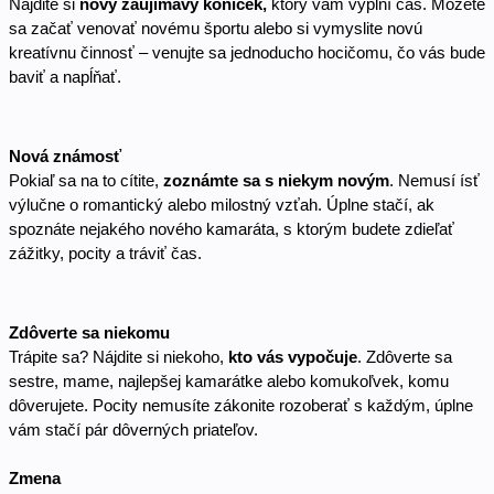
Nájdite si 
nový zaujímavý koníček,
 ktorý vám vyplní čas. Môžete 
sa začať venovať novému športu alebo si vymyslite novú 
kreatívnu činnosť – venujte sa jednoducho hocičomu, čo vás bude 
baviť a napĺňať. 
Nová známosť
Pokiaľ sa na to cítite, 
zoznámte sa s niekym novým
. Nemusí ísť 
výlučne o romantický alebo milostný vzťah. Úplne stačí, ak 
spoznáte nejakého nového kamaráta, s ktorým budete zdieľať 
zážitky, pocity a tráviť čas. 
Zdôverte sa niekomu
Trápite sa? Nájdite si niekoho, 
kto vás vypočuje
. Zdôverte sa 
sestre, mame, najlepšej kamarátke alebo komukoľvek, komu 
dôverujete. Pocity nemusíte zákonite rozoberať s každým, úplne 
vám stačí pár dôverných priateľov. 
Zmena