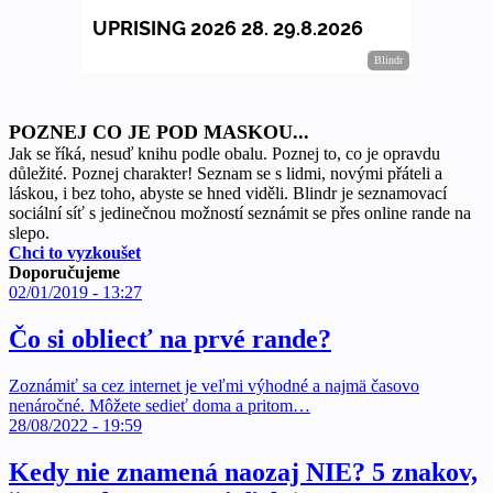
POZNEJ CO JE POD MASKOU...
Jak se říká, nesuď knihu podle obalu. Poznej to, co je opravdu
důležité. Poznej charakter! Seznam se s lidmi, novými přáteli a
láskou, i bez toho, abyste se hned viděli. Blindr je seznamovací
sociální síť s jedinečnou možností seznámit se přes online rande na
slepo.
Chci to vyzkoušet
Doporučujeme
02/01/2019 - 13:27
Čo si obliecť na prvé rande?
Zoznámiť sa cez internet je veľmi výhodné a najmä časovo
nenáročné. Môžete sedieť doma a pritom…
28/08/2022 - 19:59
Kedy nie znamená naozaj NIE? 5 znakov,