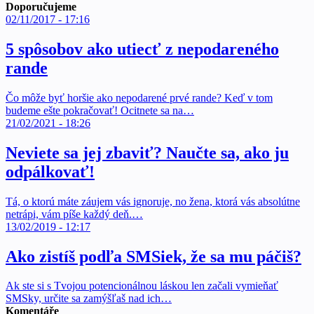
Doporučujeme
02/11/2017 - 17:16
5 spôsobov ako utiecť z nepodareného
rande
Čo môže byť horšie ako nepodarené prvé rande? Keď v tom
budeme ešte pokračovať! Ocitnete sa na…
21/02/2021 - 18:26
Neviete sa jej zbaviť? Naučte sa, ako ju
odpálkovať!
Tá, o ktorú máte záujem vás ignoruje, no žena, ktorá vás absolútne
netrápi, vám píše každý deň.…
13/02/2019 - 12:17
Ako zistíš podľa SMSiek, že sa mu páčiš?
Ak ste si s Tvojou potencionálnou láskou len začali vymieňať
SMSky, určite sa zamýšľaš nad ich…
Komentáře