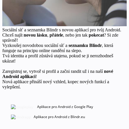
Sociální síť a seznamka Blindr s novou aplikací pro tvůj Android.
Chceš najít
novou lásku
,
přátele
, nebo jen tak
pokecat
? Si zde
správně!
Vyzkoušej novodobou sociální síť a
seznamku Blindr
, která
funguje na principu online randění na slepo.
Tvá identita a profil zůstává utajena, pokud se ji nerozhodneš
ukázat!
Zaregistruj se, vytvoř si profil a začni randit už i na naší
nové
Android aplikaci
!
Nová aplikace přináší nový vzhled, kopec nových funkcí a
vylepšení.
Aplikace pro Android z Google Play
Aplikace pro Android z Blindr.eu