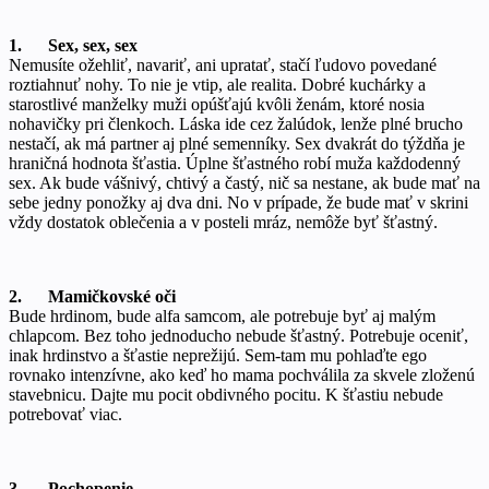
1. Sex, sex, sex
Nemusíte ožehliť, navariť, ani upratať, stačí ľudovo povedané
roztiahnuť nohy. To nie je vtip, ale realita. Dobré kuchárky a
starostlivé manželky muži opúšťajú kvôli ženám, ktoré nosia
nohavičky pri členkoch. Láska ide cez žalúdok, lenže plné brucho
nestačí, ak má partner aj plné semenníky. Sex dvakrát do týždňa je
hraničná hodnota šťastia. Úplne šťastného robí muža každodenný
sex. Ak bude vášnivý, chtivý a častý, nič sa nestane, ak bude mať na
sebe jedny ponožky aj dva dni. No v prípade, že bude mať v skrini
vždy dostatok oblečenia a v posteli mráz, nemôže byť šťastný.
2. Mamičkovské oči
Bude hrdinom, bude alfa samcom, ale potrebuje byť aj malým
chlapcom. Bez toho jednoducho nebude šťastný. Potrebuje oceniť,
inak hrdinstvo a šťastie neprežijú. Sem-tam mu pohlaďte ego
rovnako intenzívne, ako keď ho mama pochválila za skvele zloženú
stavebnicu. Dajte mu pocit obdivného pocitu. K šťastiu nebude
potrebovať viac.
3. Pochopenie