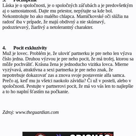
Láska je o spoločnosti, je o spoločných záľubách a je predovšetkým
aj o samostatnosti. Dajte mu priestor, nepýtajte sa kde bol.
Nekontrolujte ho ako malého chlapca. Mamičkovské oči slúžia na
radosť iba v prípade, že majú obdivný a nie skúmavý,
podozrievavý, žiarlivý a netolerantný charakter.
4. Pocit exkluzivity
Muž je lovec. Problém je, že uloviť partnerku je pre neho len výzva
číslo jedna. Druhou výzvou je pre neho pocit, že má trofej, ktorou sa
môže pochváliť. Krásna žena je jednoducho vizitka lovca. Mierne
vyzývavá, atraktívna a sexi partnerka je pre neho znak, že
nepotrebuje dokazovať zas a znova svoje postavenie alfa samca.
Prečo aj, keď mu ju všetci naokolo závidia? Či už v posteli, alebo v
spoločnosti. Pestujte v partnerovi pocit, že má vo vás len to najlepšie
a to ho naplní šťastím na počkanie.
Zdroj: www.theguardian.com