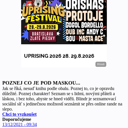
POZNEJ CO JE POD MASKOU...
Jak se říká, nesuď knihu podle obalu. Poznej to, co je opravdu
důležité. Poznej charakter! Seznam se s lidmi, novými přáteli a
láskou, i bez toho, abyste se hned viděli. Blindr je seznamovací
sociální síť s jedinečnou možností seznámit se přes online rande na
slepo.
Chci to vyzkoušet
Doporučujeme
13/12/2021 - 09:34