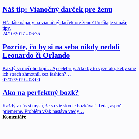
Náš tip: Vianočný darček pre ženu
Hľadáte nápady na vianočný darček pre ženu? Prečítajte si naše
tipy.
24/10/2017 - 06:35
Pozrite, čo by si na seba nikdy nedali
Leonardo či Orlando
Každý sa niečoho bojí… Aj celebrity. Ako by to vyzeralo, keby sme
ich strach zhmotnili cez fashion?…
07/07/2019 - 08:00
Ako na perfektný bozk?
Každý z nás si myslí, že sa vie skvele bozkávať. Teda, aspoň
priemerne. Problém však nastáva vtedy…
Komentáře