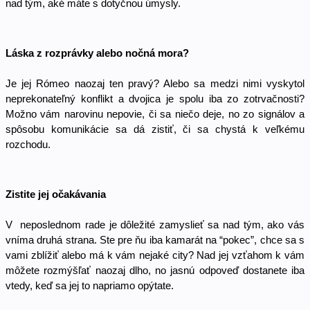
nad tým, aké máte s dotyčnou úmysly. 
Láska z rozprávky alebo nočná mora?
Je jej Rómeo naozaj ten pravý? Alebo sa medzi nimi vyskytol 
neprekonateľný konflikt a dvojica je spolu iba zo zotrvačnosti? 
Možno vám narovinu nepovie, či sa niečo deje, no zo signálov a 
spôsobu komunikácie sa dá zistiť, či sa chystá k veľkému 
rozchodu. 
Zistite jej očakávania 
V  neposlednom rade je dôležité zamyslieť sa nad tým, ako vás 
vníma druhá strana. Ste pre ňu iba kamarát na “pokec”, chce sa s 
vami zblížiť alebo má k vám nejaké city? Nad jej vzťahom k vám 
môžete rozmýšľať naozaj dlho, no jasnú odpoveď dostanete iba 
vtedy, keď sa jej to napriamo opýtate. 