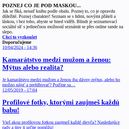
POZNEJ CO JE POD MASKOU...
Jak se říká, nesuď knihu podle obalu. Poznej to, co je opravdu
důležité. Poznej charakter! Seznam se s lidmi, novými přáteli a
láskou, i bez toho, abyste se hned viděli. Blindr je seznamovací
sociální síť s jedinečnou možností seznámit se přes online rande na
slepo.
Chci to vyzkoušet
Doporučujeme
10/04/2024 - 14:36
Kamarátstvo medzi mužom a ženou:
Mýtus alebo realita?
Je kamarátstvo medzi mužom a ženou iba dávny mýtus, alebo ho
možno nájsť a prehlbovať? Poďme sa…
12/05/2019 - 17:04
Profilové fotky, ktorými zaujmeš každú
babu!
Vieš akou profilovou fotkou zaujmeš každé dievča? Nasledujúce
rady a tipy ti určite pomôžu!