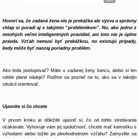
Hovorí sa, že zadaná žena nie je prekážka ale výzva a správny 
chlap si poradí aj s takýmto “problémikom”. No, ako jedno z 
mnohých veľmi inteligentných pravidiel, ani toto nie je úplne 
pravda. Vzťah nemusí byť prekážkou, no existujú prípady, 
kedy môže byť naozaj poriadny problém. 
Ako teda postupovať? Máte u zadanej ženy šancu, alebo si len 
robíte plané nádeje? Poďme sa pozrieť na to, ako sa v takejto 
situácii orientovať. 
Ujasnite si čo chcete
V prvom kroku je dôležité ujasniť si, čo od tohto stretávania 
očakávate. Vyhovuje vám jej spoločnosť, chcete mať kamošku s 
výhodami alebo túžite po plnohodnotnom vzťahu? Zamyslite sa 