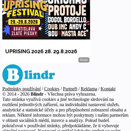
Podmínky používání
/
Cookies
/
Partneři
/
Reklama
/
Kontakt
© 2014 - 2026
Blindr
- Všechna práva vyhrazena.
Tato stránka využívá cookies a jiné technologie sledování na
rozlišení jednotlivých zařízení, na individuální nastavení služeb,
analytické a statistické účely a pro přizpůsobení zobrazení obsahu a
reklam. Některé informace mohou být poskytnuty i našim partnerům
v oblasti sociálních médií, inzerce a analýzy. Pokud budeš
pokračovat v používání stránky, předpokládáme, že ti vyhovuje
aktuální nastavení. Nastavení si můžeš kdykoliv změnit ve svém