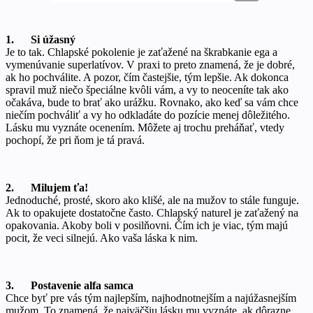
1. Si úžasný
Je to tak. Chlapské pokolenie je zaťažené na škrabkanie ega a
vymenúvanie superlatívov. V praxi to preto znamená, že je dobré,
ak ho pochválite. A pozor, čím častejšie, tým lepšie. Ak dokonca
spravil muž niečo špeciálne kvôli vám, a vy to neoceníte tak ako
očakáva, bude to brať ako urážku. Rovnako, ako keď sa vám chce
niečím pochváliť a vy ho odkladáte do pozície menej dôležitého.
Lásku mu vyznáte ocenením. Môžete aj trochu preháňať, vtedy
pochopí, že pri ňom je tá pravá.
2. Milujem ťa!
Jednoduché, prosté, skoro ako klišé, ale na mužov to stále funguje.
Ak to opakujete dostatočne často. Chlapský naturel je zaťažený na
opakovania. Akoby boli v posilňovni. Čím ich je viac, tým majú
pocit, že veci silnejú. Ako vaša láska k nim.
3. Postavenie alfa samca
Chce byť pre vás tým najlepším, najhodnotnejším a najúžasnejším
mužom. To znamená, že najväčšiu lásku mu vyznáte, ak dôrazne