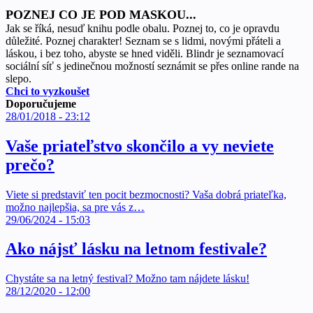
POZNEJ CO JE POD MASKOU...
Jak se říká, nesuď knihu podle obalu. Poznej to, co je opravdu
důležité. Poznej charakter! Seznam se s lidmi, novými přáteli a
láskou, i bez toho, abyste se hned viděli. Blindr je seznamovací
sociální síť s jedinečnou možností seznámit se přes online rande na
slepo.
Chci to vyzkoušet
Doporučujeme
28/01/2018 - 23:12
Vaše priateľstvo skončilo a vy neviete
prečo?
Viete si predstaviť ten pocit bezmocnosti? Vaša dobrá priateľka,
možno najlepšia, sa pre vás z…
29/06/2024 - 15:03
Ako nájsť lásku na letnom festivale?
Chystáte sa na letný festival? Možno tam nájdete lásku!
28/12/2020 - 12:00