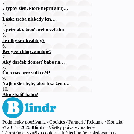
2.
7 typov žien, ktoré nepriťahuj…
3.
Láske treba niekedy len…
4.
3 príznaky končiaceho vzťahu
5.
Je dlhý sex kvalitný?
6.
Kedy sa chlap zamiluje?
7.
Aký darček doniesť babe na…
8.
Čo o nás prezradia oči?
9.
Najhoršie chyby akých sa žena…
10.
Ako zbaliť babu?
Podmienky používania
/
Cookies
/
Partneri
/
Reklama
/
Kontakt
© 2014 - 2026
Blindr
- Všetky práva vyhradené.
Táto stránka využíva cookies a iné technológie sledovania na