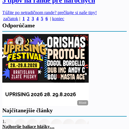
5 tipov na rande pre náročných
Túžite po netradičnom rande? prečítajte si naše tipy!
začiatok
|
1
2
3
4
5
6
|
koniec
Odporúčame
Najčítanejšie články
1.
Najhoršie baliace hlášky…