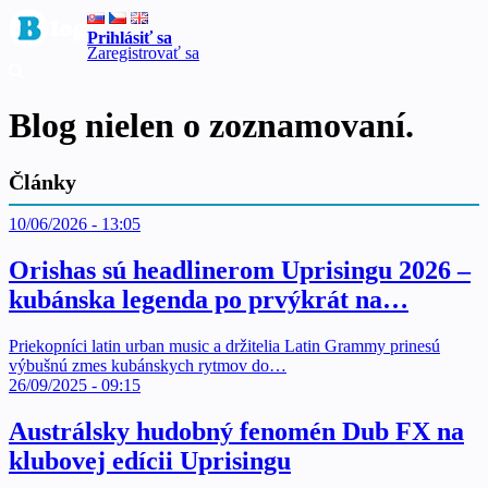
Prihlásiť sa
Zaregistrovať sa
Blog nielen o zoznamovaní.
Články
10/06/2026 - 13:05
Orishas sú headlinerom Uprisingu 2026 –
kubánska legenda po prvýkrát na…
Priekopníci latin urban music a držitelia Latin Grammy prinesú
výbušnú zmes kubánskych rytmov do…
26/09/2025 - 09:15
Austrálsky hudobný fenomén Dub FX na
klubovej edícii Uprisingu