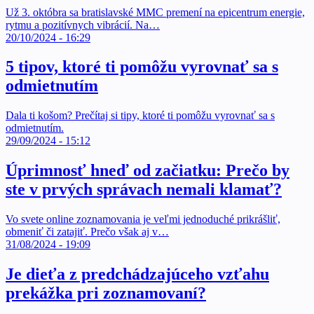
Už 3. októbra sa bratislavské MMC premení na epicentrum energie,
rytmu a pozitívnych vibrácií. Na…
20/10/2024 - 16:29
5 tipov, ktoré ti pomôžu vyrovnať sa s
odmietnutím
Dala ti košom? Prečítaj si tipy, ktoré ti pomôžu vyrovnať sa s
odmietnutím.
29/09/2024 - 15:12
Úprimnosť hneď od začiatku: Prečo by
ste v prvých správach nemali klamať?
Vo svete online zoznamovania je veľmi jednoduché prikrášliť,
obmeniť či zatajiť. Prečo však aj v…
31/08/2024 - 19:09
Je dieťa z predchádzajúceho vzťahu
prekážka pri zoznamovaní?