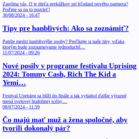
Zaujíma vás, či je dieťa prekážkov pri hľadaní nového partnera?
Poďme sa na to pozrieť!
30/08/2024 - 16:47
Tipy pre hanblivých: Ako sa zoznámiť?
Patríte medzi hanblivejšie osoby? Prečítajte si naše tipy, vďaka
ktorým bude zoznamovanie jednoduchš…
11/07/2024 - 09:26
Nové posily v programe festivalu Uprising
2024: Tommy Cash, Rich The Kid a
Yemi…
Festival Uprising sa blíži do finále a tak vytiahol ďalšie výrazné
mená svetovej hudobnej scény…
08/07/2024 - 11:59
Čo majú mať muž a žena spoločné, aby
tvorili dokonalý pár?