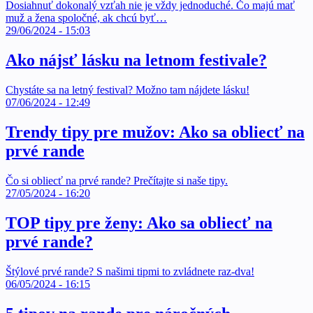
Dosiahnuť dokonalý vzťah nie je vždy jednoduché. Čo majú mať
muž a žena spoločné, ak chcú byť…
29/06/2024 - 15:03
Ako nájsť lásku na letnom festivale?
Chystáte sa na letný festival? Možno tam nájdete lásku!
07/06/2024 - 12:49
Trendy tipy pre mužov: Ako sa obliecť na
prvé rande
Čo si obliecť na prvé rande? Prečítajte si naše tipy.
27/05/2024 - 16:20
TOP tipy pre ženy: Ako sa obliecť na
prvé rande?
Štýlové prvé rande? S našimi tipmi to zvládnete raz-dva!
06/05/2024 - 16:15