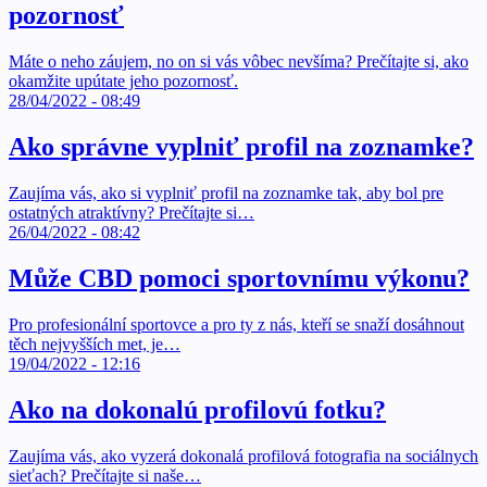
pozornosť
Máte o neho záujem, no on si vás vôbec nevšíma? Prečítajte si, ako
okamžite upútate jeho pozornosť.
28/04/2022 - 08:49
Ako správne vyplniť profil na zoznamke?
Zaujíma vás, ako si vyplniť profil na zoznamke tak, aby bol pre
ostatných atraktívny? Prečítajte si…
26/04/2022 - 08:42
Může CBD pomoci sportovnímu výkonu?
Pro profesionální sportovce a pro ty z nás, kteří se snaží dosáhnout
těch nejvyšších met, je…
19/04/2022 - 12:16
Ako na dokonalú profilovú fotku?
Zaujíma vás, ako vyzerá dokonalá profilová fotografia na sociálnych
sieťach? Prečítajte si naše…