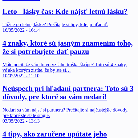
Leto - lásky čas: Kde nájsť letnú lásku?
Túžite po letnej láske? Prečítajte si tipy, kde ju hľadať.
16/05/2022 - 16:14
4 znaky, ktoré sú jasným znamením toho,
že si potrebujete dať pauzu
Máte pocit, že vám to vo vzťahu troška škrípe? Toto sú 4 znaky,
vďaka ktorým zistíte, že by ste si…
10/05/2022 - 11:10
Neúspech pri hľadaní partnera: Toto sú 3
dôvody, pre ktoré sa vám nedarí!
Nedarí sa vám nájsť si partnera? Prečítajte si najčastejšie dôvody,
pre ktoré ste stále single.
03/05/2022 - 13:13
4 tipy, ako zaručene upútate jeho