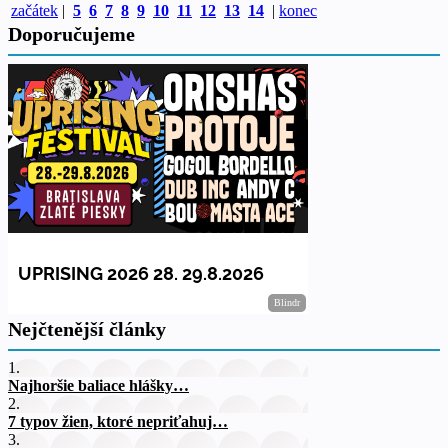
začátek
|
5
6
7
8
9
10
11
12
13
14
|
konec
Doporučujeme
Nejčtenější články
1.
Najhoršie baliace hlášky…
2.
7 typov žien, ktoré nepriťahuj…
3.