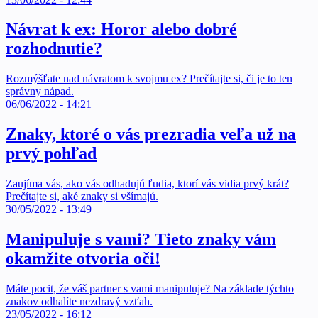
Návrat k ex: Horor alebo dobré
rozhodnutie?
Rozmýšľate nad návratom k svojmu ex? Prečítajte si, či je to ten
správny nápad.
06/06/2022 - 14:21
Znaky, ktoré o vás prezradia veľa už na
prvý pohľad
Zaujíma vás, ako vás odhadujú ľudia, ktorí vás vidia prvý krát?
Prečítajte si, aké znaky si všímajú.
30/05/2022 - 13:49
Manipuluje s vami? Tieto znaky vám
okamžite otvoria oči!
Máte pocit, že váš partner s vami manipuluje? Na základe týchto
znakov odhalíte nezdravý vzťah.
23/05/2022 - 16:12