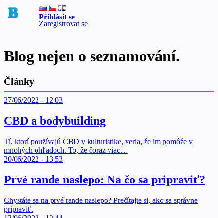
Přihlásit se
Zaregistrovat se
Blog nejen o seznamování.
Články
27/06/2022 - 12:03
CBD a bodybuilding
Tí, ktorí používajú CBD v kulturistike, veria, že im pomôže v
mnohých ohľadoch. To, že čoraz viac…
20/06/2022 - 13:53
Prvé rande naslepo: Na čo sa pripraviť?
Chystáte sa na prvé rande naslepo? Prečítajte si, ako sa správne
pripraviť.
13/06/2022 - 12:44