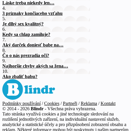
Láske treba niekedy len…
4.
3 príznaky končiaceho vzťahu
5.
Je dlhý sex kvalitný?
6.
Kedy sa chlap zamiluje?
7.
Aký darček doniesť babe na…
8.
Čo o nás prezradia oči?
9.
Najhoršie chyby akých sa žena…
10.
Ako zbaliť babu?
Podmínky používání
/
Cookies
/
Partneři
/
Reklama
/
Kontakt
© 2014 - 2026
Blindr
- Všechna práva vyhrazena.
Tato stránka využívá cookies a jiné technologie sledování na
rozlišení jednotlivých zařízení, na individuální nastavení služeb,
analytické a statistické účely a pro přizpůsobení zobrazení obsahu a
reklam. Některé informace mohou být poskytnuty i našim partnerům